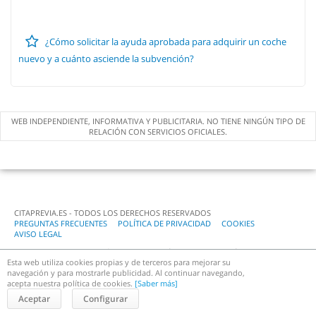
¿Cómo solicitar la ayuda aprobada para adquirir un coche
nuevo y a cuánto asciende la subvención?
WEB INDEPENDIENTE, INFORMATIVA Y PUBLICITARIA. NO TIENE NINGÚN TIPO DE
RELACIÓN CON SERVICIOS OFICIALES.
CITAPREVIA.ES - TODOS LOS DERECHOS RESERVADOS
PREGUNTAS FRECUENTES
POLÍTICA DE PRIVACIDAD
COOKIES
AVISO LEGAL
Servicio para mayores de 18 años. Según normativa. Guía 11899 -
Esta web utiliza cookies propias y de terceros para mejorar su
Teléfono de información.
navegación y para mostrarle publicidad. Al continuar navegando,
Servicio telefónico para el Ciudadano, S.L. inscrita en el Registro Mercantil de
acepta nuestra política de cookies.
[Saber más]
Huesca, Tomo 523, Folio 141, hoja HU-11201, inscripción 1ª con domicilio en
C/Ainielle 24, 22005 Huesca, con CIF B22374896
Aceptar
Configurar